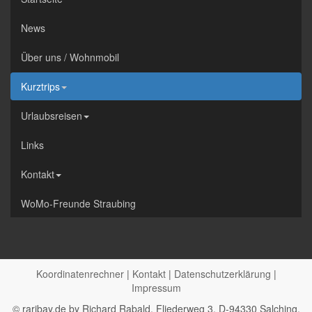
News
Über uns / Wohnmobil
Kurztrips
Urlaubsreisen
Links
Kontakt
WoMo-Freunde Straubing
Koordinatenrechner
|
Kontakt
|
Datenschutzerklärung
|
Impressum
© raribay.de by Richard Rabald, Fliederweg 3, D-94330 Salching,