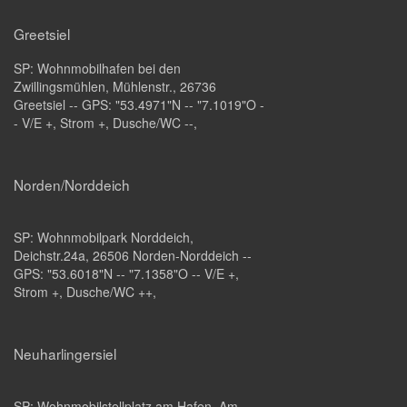
Greetsiel
SP:
Wohnmobilhafen bei den
Zwillingsmühlen
, Mühlenstr., 26736
Greetsiel -- GPS: "53.4971"N -- "7.1019"O -
- V/E +, Strom +, Dusche/WC --,
Norden/Norddeich
SP:
Wohnmobilpark Norddeich
,
Deichstr.24a, 26506 Norden-Norddeich --
GPS: "53.6018"N -- "7.1358"O -- V/E +,
Strom +, Dusche/WC ++,
Neuharlingersiel
SP:
Wohnmobilstellplatz am Hafen
, Am