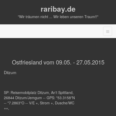
raribay.de
"Wir träumen nicht ... Wir leben unseren Traum!!"
Ostfriesland vom 09.05. - 27.05.2015
Ditzum
SP:
Reisemobilplatz Ditzum
, An't Spittland,
26844 Ditzum/Jemgum -- GPS: "53.3158"N
-- "7.2863"O -- V/E +, Strom +, Dusche/WC
++,