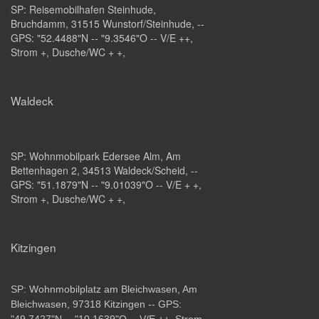
SP:
Reisemobilhafen Steinhude
,
Bruchdamm, 31515 Wunstorf/Steinhude, --
GPS: "52.4488"N -- "9.3546"O -- V/E ++,
Strom +, Dusche/WC + +,
Waldeck
SP:
Wohnmobilpark Edersee Alm
, Am
Bettenhagen 2, 34513 Waldeck/Scheid, --
GPS: "51.1879"N -- "9.01039"O -- V/E + +,
Strom +, Dusche/WC + +,
Kitzingen
SP: Wohnmobilplatz am Bleichwasen, Am
Bleichwasen, 97318 Kitzingen -- GPS: