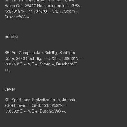
Hafen Ost, 26427 Neuharlingersiel -- GPS:
"53.7019"N --"7.7076"O -- V/E +, Strom +,
Dusche/WC --,
Schillig
SP:
Am Campingplatz Schillig
, Schilliger
Düne, 26434 Schillig, -- GPS: "53.6980"N --
"8.0244"O -- V/E +, Strom +, Dusche/WC
++,
Jever
SP: Sport- und Freizeitzentrum, Jahnstr.,
26441 Jever -- GPS: "53.5759"N --
"7.8903"O -- V/E +, Dusche/WC --,