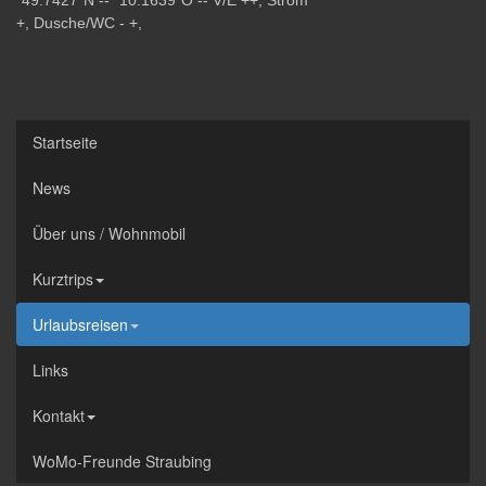
"49.7427"N -- "10.1639"O -- V/E ++, Strom
+, Dusche/WC - +,
Startseite
News
Über uns / Wohnmobil
Kurztrips
Urlaubsreisen
Links
Kontakt
WoMo-Freunde Straubing